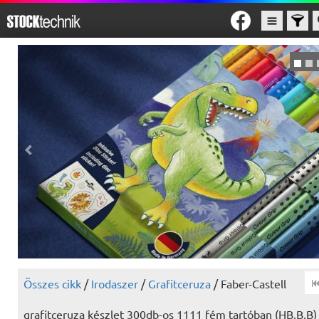
Összes cikk
/
Irodaszer
/
Grafitceruza
/ Faber-Castell
grafitceruza készlet 300db-os 1111 fém tartóban (HB,B,B)