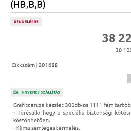
(HB,B,B)
RENDELÉSRE
38 2
30 100
Cikkszám | 201688
INGYENES SZÁLLÍTÁS
Grafitceruza készlet 300db-os 1111 fém tartó
- Törésálló hegy a speciális biztonsági kötés
köszönhetően.
- Klíma semleges termelés.