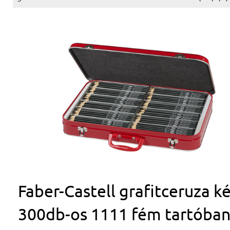
Faber-Castell grafitceruza ké
300db-os 1111 fém tartóba